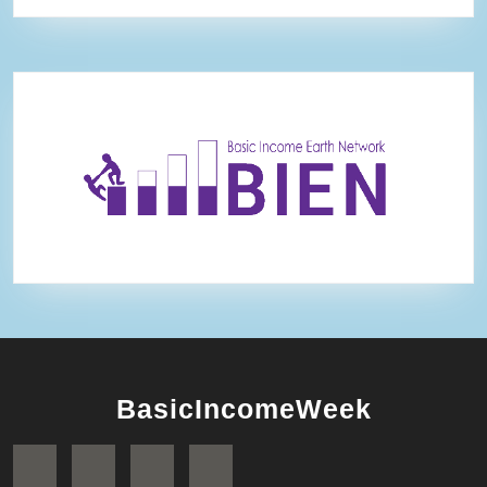
BasicIncomeWeek
Facebook
Twitter
Instagram
YouTube