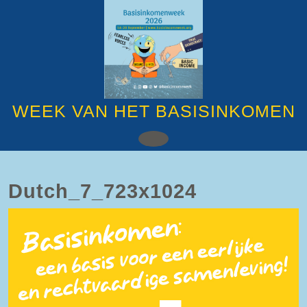
Ga
naar
de
inhoud
Ga
naar
de
inhoud
WEEK VAN HET BASISINKOMEN
Open
knop
Dutch_7_723x1024