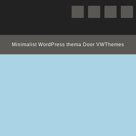
Facebook
Twitter
Instagr
Minimalist WordPress thema
Door VWThemes
Scroll
omhoog