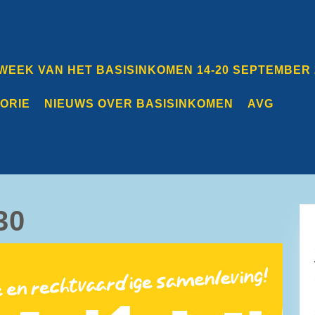
 WEEK VAN HET BASISINKOMEN 14-20 SEPTEMBER 
TORIE
NIEUWS OVER BASISINKOMEN
AVG
30