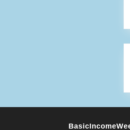
BasicIncomeWe