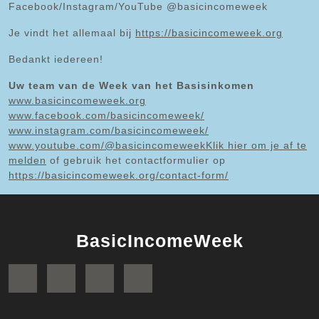
Facebook/Instagram/YouTube @basicincomeweek
Je vindt het allemaal bij
https://basicincomeweek.org
Bedankt iedereen!
Uw team van de Week van het Basisinkomen
www.basicincomeweek.org
www.facebook.com/basicincomeweek/
www.instagram.com/basicincomeweek/
www.youtube.com/@basicincomeweek
Klik hier om je af te
melden
of gebruik het contactformulier op
https://basicincomeweek.org/contact-form/
BasicIncomeWeek
Facebook
Twitter
Instagram
YouTube