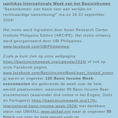
jaarlijkse Internationale Week van het Basisinkomen
“Basisinkomen: een basis voor een eerlijke en
rechtvaardige samenleving!” ma-zo 16-22 september
2024!
Het motto werd ingredient door Asian Research Center
Institute Philippine Edition (ARCIPE). Het motto-ontwerp
werd georganiseerd door UBI Philippines
www.facebook.com/UBIPhilippines/
Zoals je kunt zien op onze webpagina
https://basicincomeweek.org/calendar2024/
of ook op
onze Facebook-pagina
www.facebook.com/BasicIncomeWeek/past_hosted_event
s/
waren er ongeveer
120 Basic Income Week-
evenementen
die gedurende de week over de hele
wereld plaatsvonden, waaronder 80 Basic Income Beer-
evenementen (waaronder drie online in het Engels, Duits
en Portugees)
https://basicincomeweek.org/17th-
international-basic-income-week-2024/
met dankbare
steun van UBI4ALL
www.ubi4all.org
waar je ongeveer
50
foto’s
van over de hele wereld vindt op