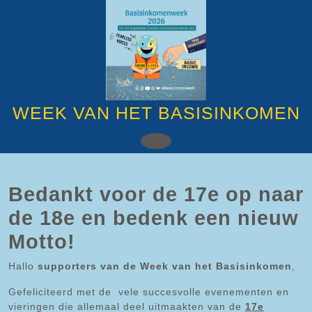
Ga
naar
de
inhoud
Ga
naar
de
inhoud
WEEK VAN HET BASISINKOMEN
Open
knop
Bedankt voor de 17e op naar
de 18e en bedenk een nieuw
Motto!
Hallo
supporters van de Week van het Basisinkomen
,
Gefeliciteerd met de vele succesvolle evenementen en
vieringen die allemaal deel uitmaakten van de
17e