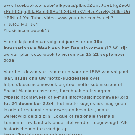
www.facebook.com/ubi4all/posts/pfbid02GncJGeERgZaoU
xPnH8Cipg88aRxob56Ro4LX4UGqKVb4zsZvrvKyDt3kHUri
YPfNl
of YouTube-Video
www.youtube.com/watch?
v=t8RCIMJHtw4
#basicincomeweek17
Vooruitkijkend naar volgend jaar voor de
18e
Internationale Week van het Basisinkomen
(IBIW) zijn
we van plan deze week te vieren van
15-21 september
2025
.
Voor het kiezen van een motto voor de IBIW van volgend
jaar
, stuur ons uw motto-suggesties
over
https://basicincomeweek.org/biw-motto-submission/
of
Social Media messenger, Facebook en Instagram
@basicincomeweek of e-mail
info@basicincomeweek.org
tot 24 december 2024
. Het motto suggesties mag geen
lokale of regionale onderwerpen bevatten, maar
wereldwijd geldig zijn. Lokale of regionale thema’s
kunnen in uw land als ondertitel worden toegevoegd. Alle
historische motto’s vind je op