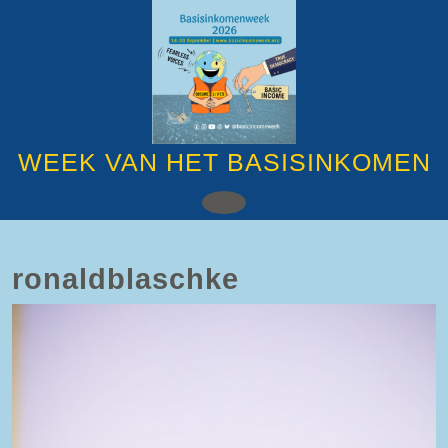
Ga
naar
de
inhoud
Ga
naar
de
inhoud
WEEK VAN HET BASISINKOMEN
Open
knop
ronaldblaschke