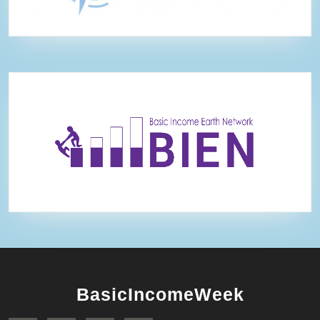
BasicIncomeWeek