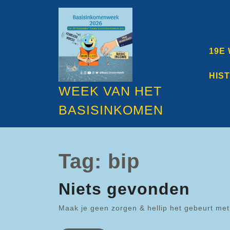
Ga
naar
de
inhoud
Ga
19E
naar
de
HIS
inhoud
WEEK VAN HET
BASISINKOMEN
Tag:
bip
Niets gevonden
Maak je geen zorgen & hellip het gebeurt met