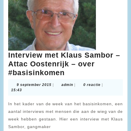
Interview met Klaus Sambor –
Attac Oostenrijk – over
Interview
#basisinkomen
met
9
admin
9 september 2015
|
admin
|
0 reactie
|
Klaus
september
15:43
2015
Sambor
In het kader van de week van het basisinkomen, een
–
aantal interviews met mensen die aan de wieg van de
Attac
week hebben gestaan. Hier een interview met Klaus
Oostenrijk
Sambor, gangmaker