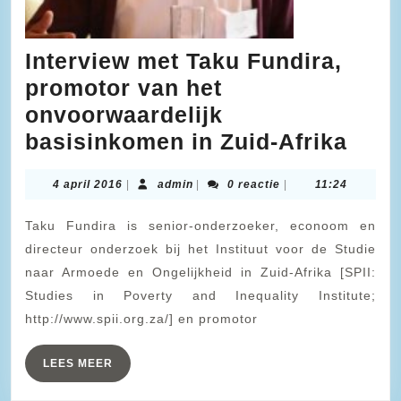
Interview met Taku Fundira,
promotor van het
onvoorwaardelijk
Inte
basisinkomen in Zuid-Afrika
met
4
admin
4 april 2016
|
admin
|
0 reactie
|
11:24
Taku
april
Fund
2016
Taku Fundira is senior-onderzoeker, econoom en
prom
directeur onderzoek bij het Instituut voor de Studie
van
naar Armoede en Ongelijkheid in Zuid-Afrika [SPII:
Studies in Poverty and Inequality Institute;
het
http://www.spii.org.za/] en promotor
onvo
basi
LEES
LEES MEER
in
MEER