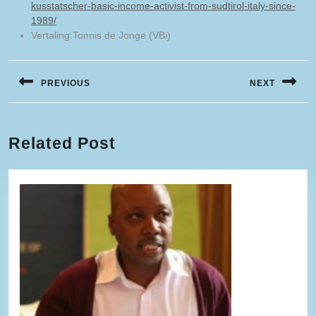
kusstatscher-basic-income-activist-from-sudtirol-italy-since-
1989/
Vertaling:Tonnis de Jonge (VBi)
Bericht
navigatie
PREVIOUS
NEXT
Vorig
Volgend
bericht:
bericht:
Related Post