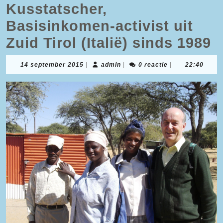
Kusstatscher,
Basisinkomen-activist uit
Zuid Tirol (Italië) sinds 1989
14
admin
14 september 2015
|
admin
|
0 reactie
|
22:40
september
2015