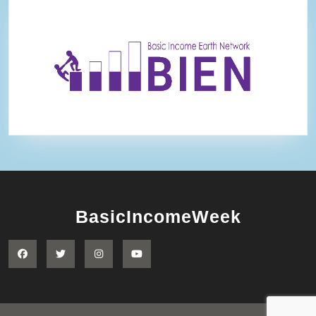
BasicIncomeWeek
Facebook
Twitter
Instagram
YouTube