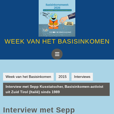
Ga
naar
de
inhoud
Ga
naar
de
inhoud
WEEK VAN HET BASISINKOMEN
Open
knop
Week van het Basisinkomen
2015
,
Interviews
Interview met Sepp Kusstatscher, Basisinkomen-activist
uit Zuid Tirol (Italië) sinds 1989
Interview met Sepp