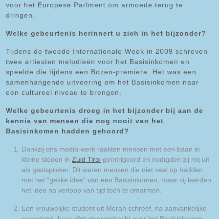
voor het Europese Parlment om armoede terug te
dringen.
Welke gebeurtenis herinnert u zich in het bijzonder?
Tijdens de tweede Internationale Week in 2009 schreven
twee artiesten melodieën voor het Basisinkomen en
speelde die tijdens een Bozen-premiere. Het was een
samenhangende uitvoering om het Basisinkomen naar
een cultureel niveau te brengen.
Welke gebeurtenis droeg in het bijzonder bij aan de
kennis van mensen die nog nooit van het
Basisinkomen hadden gehoord?
Dankzij ons media-werk raakten mensen met een baan in
kleine steden in
Zuid Tirol
geïntrigeerd en nodigden zij mij uit
als gastspreker. Dit waren mensen die niet veel op hadden
met het “gekke idee” van een Basisinkomen, maar zij leerden
het idee na verloop van tijd toch te omarmen.
Een vrouwelijke student uit Meran schreef, na aanvankelijke
weerstand, haar afstudeeropdracht over het Basisinkomen.