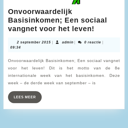
Onvoorwaardelijk
Basisinkomen; Een sociaal
Onvoorwa
vangnet voor het leven!
Basisink
2
admin
2 september 2015
|
admin
|
0 reactie
|
Een
september
09:34
sociaal
2015
Onvoorwaardelijk Basisinkomen; Een sociaal vangnet
vangnet
voor het leven! Dit is het motto van de 8e
voor
internationale week van het basisinkomen. Deze
het
week – de derde week van september – is
leven!
LEES
LEES MEER
MEER