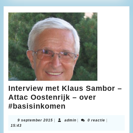
Zuid
Afri
Interview met Klaus Sambor –
Attac Oostenrijk – over
Interview
#basisinkomen
met
9
admin
9 september 2015
|
admin
|
0 reactie
|
Klaus
september
15:43
Sambor
2015