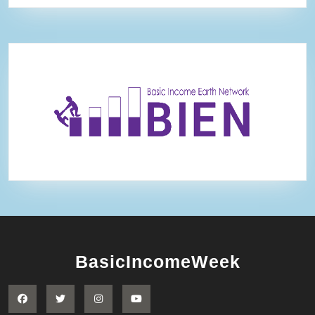
BasicIncomeWeek
Facebook
Twitter
Instagram
YouTube