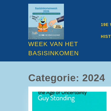
Ga
naar
de
inhoud
Ga
19E
naar
de
HIS
inhoud
WEEK VAN HET
BASISINKOMEN
Categorie:
2024