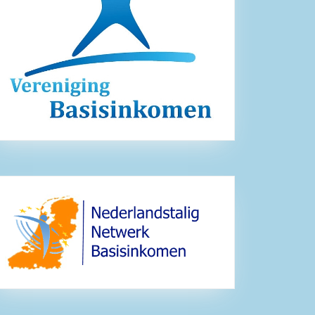
omen
am