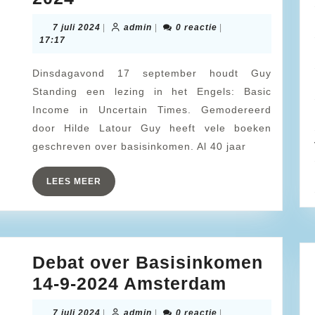
Standing
7
admin
7 juli 2024
|
admin
|
0 reactie
|
geeft
juli
17:17
2024
een
Dinsdagavond 17 september houdt Guy
lezing
Standing een lezing in het Engels: Basic
op
Income in Uncertain Times. Gemodereerd
17
door Hilde Latour Guy heeft vele boeken
september
geschreven over basisinkomen. Al 40 jaar
2024
LEES
LEES MEER
MEER
Debat over Basisinkomen
Debat
14-9-2024 Amsterdam
over
7
admin
7 juli 2024
|
admin
|
0 reactie
|