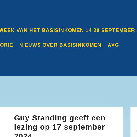
 WEEK VAN HET BASISINKOMEN 14-20 SEPTEMBER 
TORIE
NIEUWS OVER BASISINKOMEN
AVG
Guy Standing geeft een
lezing op 17 september
Guy
2024