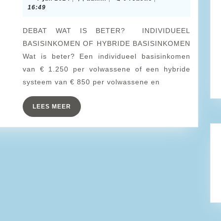
Basisink
juli
16:49
2024
14-
DEBAT WAT IS BETER? INDIVIDUEEL
9-
BASISINKOMEN OF HYBRIDE BASISINKOMEN
2024
Wat is beter? Een individueel basisinkomen
Amsterd
van € 1.250 per volwassene of een hybride
systeem van € 850 per volwassene en
LEES
LEES MEER
MEER