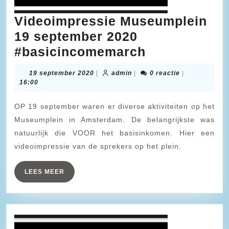
Videoimpressie Museumplein
19 september 2020
Videoimpres
#basicincomemarch
Museumplei
19
admin
19 september 2020
|
admin
|
0 reactie
|
19
september
16:00
2020
september
OP 19 september waren er diverse aktiviteiten op het
2020
Museumplein in Amsterdam. De belangrijkste was
#basicinco
natuurlijk die VOOR het basisinkomen. Hier een
videoimpressie van de sprekers op het plein.
LEES
LEES MEER
MEER