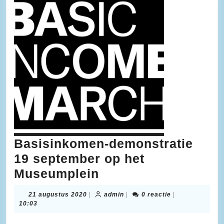
Basisinkomen-demonstratie
19 september op het
Basisinkomen-
Museumplein
demonstratie
21
admin
21 augustus 2020
|
admin
|
0 reactie
|
19
augustus
10:03
2020
september