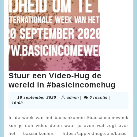
Stuur een Video-Hug de
Stuur
wereld in #basicincomehug
een
19
admin
19 september 2020
|
admin
|
0 reactie
|
Video
september
16:08
2020
Hug
In de week van het basisinkomen #basicincomeweek
de
kun je een video delen waar je even wat zegt over
werel
het basisinkomen. https://app.vidhug.com/basic-