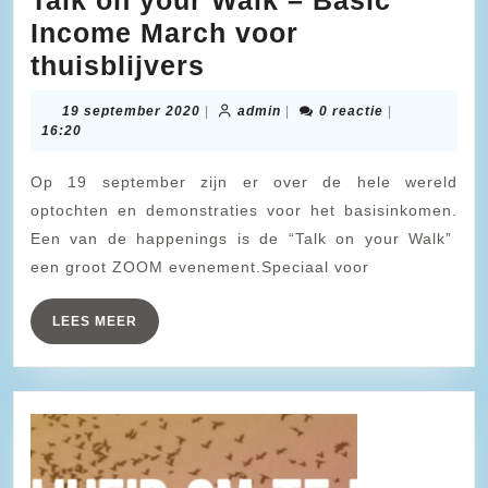
Talk on your Walk – Basic
Income March voor
Talk
thuisblijvers
on
19
admin
19 september 2020
|
admin
|
0 reactie
|
your
september
16:20
2020
Walk
Op 19 september zijn er over de hele wereld
–
optochten en demonstraties voor het basisinkomen.
Basic
Een van de happenings is de “Talk on your Walk”
Income
een groot ZOOM evenement.Speciaal voor
March
voor
LEES
LEES MEER
MEER
thuisblijvers