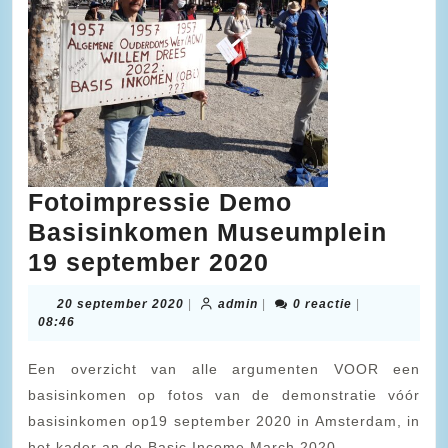
Fotoimpressie Demo
Basisinkomen Museumplein
Fotoimpressi
19 september 2020
Demo
20
admin
20 september 2020
|
admin
|
0 reactie
|
Basisinkome
september
08:46
2020
Museumplein
Een overzicht van alle argumenten VOOR een
19
basisinkomen op fotos van de demonstratie vóór
september
basisinkomen op19 september 2020 in Amsterdam, in
2020
het kader an de Basic Income March 2020