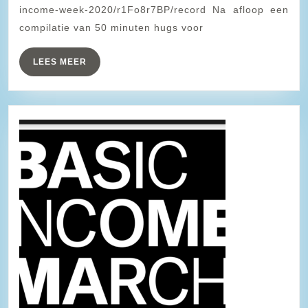
in
income-week-2020/r1Fo8r7BP/record Na afloop een
#bas
compilatie van 50 minuten hugs voor
LEES
LEES MEER
MEER