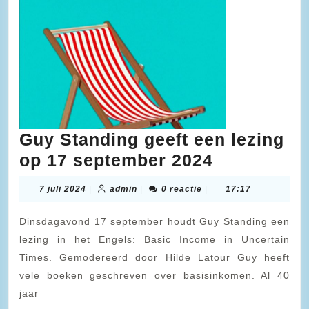
Guy Standing geeft een lezing
Guy
op 17 september 2024
Standing
7
admin
7 juli 2024
|
admin
|
0 reactie
|
17:17
geeft
juli
2024
een
Dinsdagavond 17 september houdt Guy Standing een
lezing
lezing in het Engels: Basic Income in Uncertain
Times. Gemodereerd door Hilde Latour Guy heeft
op
vele boeken geschreven over basisinkomen. Al 40
17
jaar
september