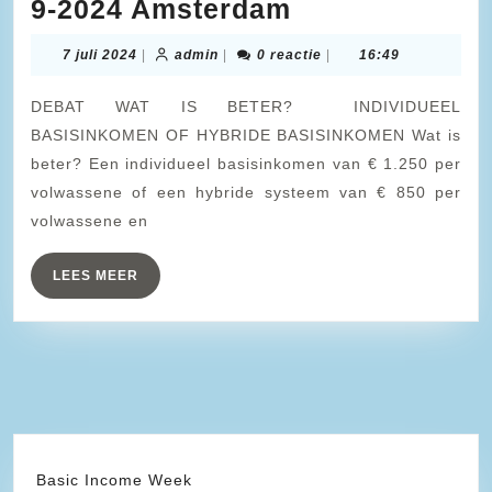
Debat
9-2024 Amsterdam
over
7
admin
7 juli 2024
|
admin
|
0 reactie
|
16:49
Basisinkomen
juli
2024
14-
DEBAT WAT IS BETER? INDIVIDUEEL
9-
BASISINKOMEN OF HYBRIDE BASISINKOMEN Wat is
beter? Een individueel basisinkomen van € 1.250 per
2024
volwassene of een hybride systeem van € 850 per
Amsterdam
volwassene en
LEES
LEES MEER
MEER
Basic Income Week