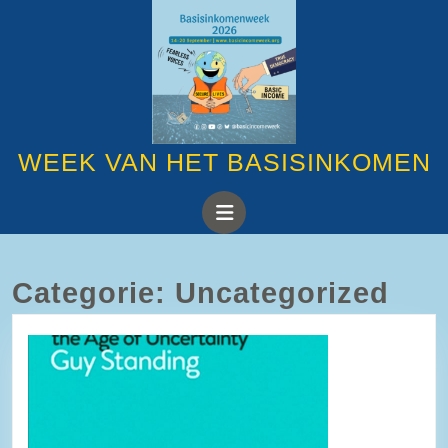
Ga
naar
de
inhoud
Ga
naar
de
inhoud
WEEK VAN HET BASISINKOMEN
Open
knop
Categorie:
Uncategorized