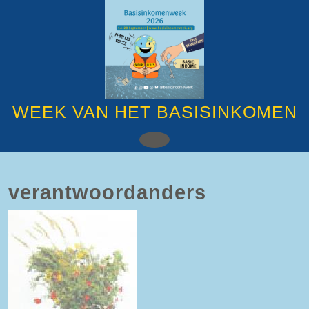
Ga
naar
de
inhoud
Ga
naar
de
inhoud
WEEK VAN HET BASISINKOMEN
Open
knop
verantwoordanders