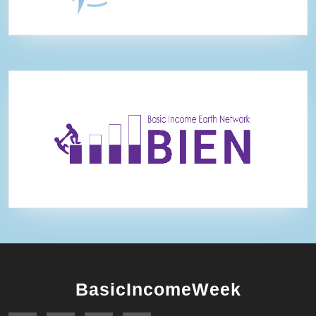
BasicIncomeWeek