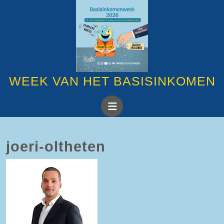
Ga
naar
de
inhoud
Ga
naar
de
inhoud
WEEK VAN HET BASISINKOMEN
Open
knop
joeri-oltheten