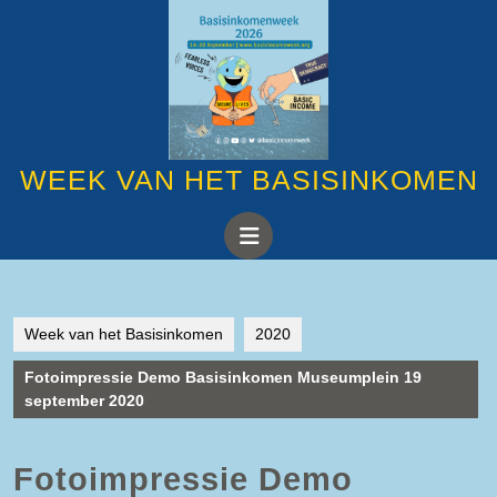
Ga
naar
de
inhoud
Ga
naar
de
inhoud
WEEK VAN HET BASISINKOMEN
Open
knop
Week van het Basisinkomen
2020
Fotoimpressie Demo Basisinkomen Museumplein 19
september 2020
Fotoimpressie Demo