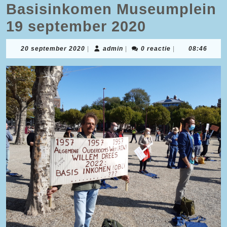
Basisinkomen Museumplein
19 september 2020
20
admin
20 september 2020
|
admin
|
0 reactie
|
08:46
september
2020