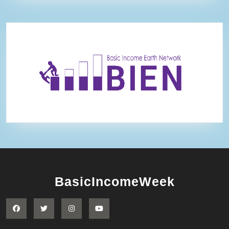
BasicIncomeWeek
Facebook
Twitter
Instagram
YouTube