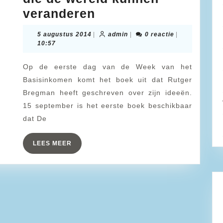
Gratis
veranderen
geld
5
admin
5 augustus 2014
|
admin
|
0 reactie
|
voor
augustus
10:57
2014
iedereen.
Op de eerste dag van de Week van het
En
Basisinkomen komt het boek uit dat Rutger
nog
Bregman heeft geschreven over zijn ideeën.
vijf
15 september is het eerste boek beschikbaar
grote
dat De
ideeën
LEES
LEES MEER
die
MEER
de
wereld
kunnen
veranderen