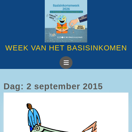
Ga
naar
de
inhoud
Ga
naar
de
inhoud
WEEK VAN HET BASISINKOMEN
Open
knop
Dag:
2 september 2015