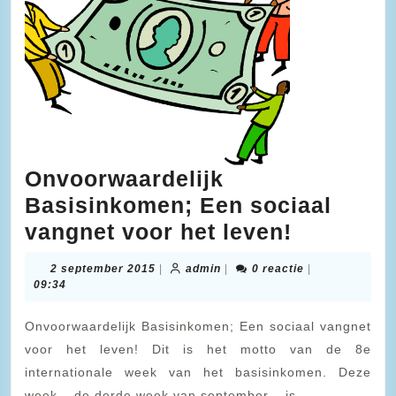
Onvoorwaardelijk
Basisinkomen; Een sociaal
Onvoorwa
vangnet voor het leven!
Basisink
2
admin
2 september 2015
|
admin
|
0 reactie
|
Een
september
09:34
2015
sociaal
Onvoorwaardelijk Basisinkomen; Een sociaal vangnet
vangnet
voor het leven! Dit is het motto van de 8e
voor
internationale week van het basisinkomen. Deze
het
week – de derde week van september – is