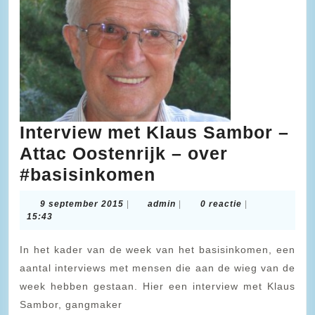
Interview met Klaus Sambor –
Attac Oostenrijk – over
Interview
#basisinkomen
met
9
admin
9 september 2015
|
admin
|
0 reactie
|
Klaus
september
15:43
2015
Sambor
In het kader van de week van het basisinkomen, een
–
aantal interviews met mensen die aan de wieg van de
Attac
week hebben gestaan. Hier een interview met Klaus
Oostenrijk
Sambor, gangmaker